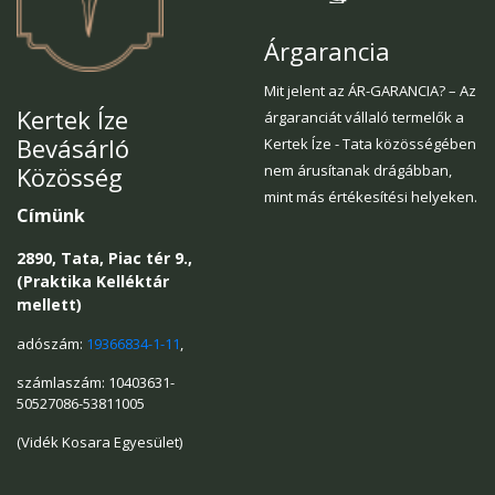
Árgarancia
Mit jelent az ÁR-GARANCIA? – Az
Kertek Íze
árgaranciát vállaló termelők a
Bevásárló
Kertek Íze - Tata közösségében
Közösség
nem árusítanak drágábban,
mint más értékesítési helyeken.
Címünk
2890, Tata, Piac tér 9.,
(Praktika Kelléktár
mellett)
adószám:
19366834-1-11
,
számlaszám: 10403631-
50527086-53811005
(Vidék Kosara Egyesület)