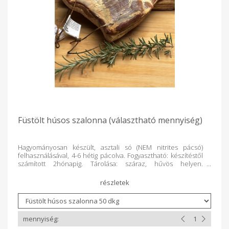
Füstölt húsos szalonna (választható mennyiség)
Hagyományosan készült, asztali só (NEM nitrites pácsó)
felhasználásával, 4-6 hétig pácolva. Fogyasztható: készítéstől
számított 2hónapig. Tárolása: száraz, hűvös helyen.
Súlykorrekció történik a termék lemérését követően.