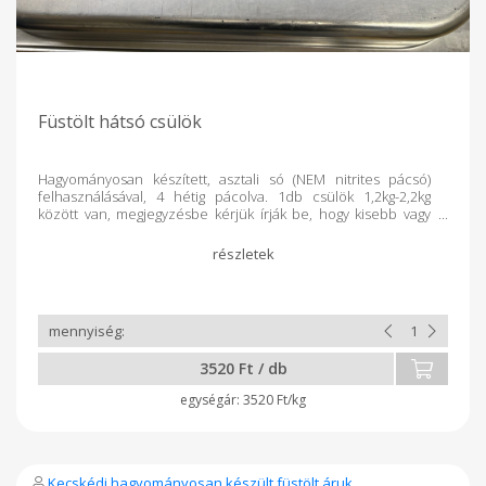
Füstölt hátsó csülök
Hagyományosan készített, asztali só (NEM nitrites pácsó)
felhasználásával, 4 hétig pácolva. 1db csülök 1,2kg-2,2kg
között van, megjegyzésbe kérjük írják be, hogy kisebb vagy
nagyobb csülköt szeretnének. Fogyasztható: készítéstől
számított 2hónapig. Tárolása: száraz, hűvös helyen.
Súlykorrekció történik a termék lemérését követően.
3520 Ft / db
3520 Ft/kg
Kecskédi hagyományosan készült füstölt áruk