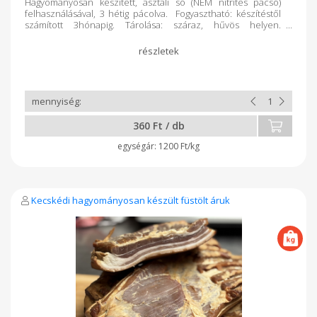
Hagyományosan készített, asztali só (NEM nitrites pácsó)
felhasználásával, 3 hétig pácolva. Fogyasztható: készítéstől
számított 3hónapig. Tárolása: száraz, hűvös helyen.
Súlykorrekció történik a termék lemérését követően.
360 Ft / db
1200 Ft/kg
Kecskédi hagyományosan készült füstölt áruk