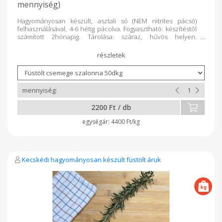
mennyiség)
Hagyományosan készült, asztali só (NEM nitrites pácsó)
felhasználásával, 4-6 hétig pácolva. Fogyasztható: készítéstől
számított 2hónapig. Tárolása: száraz, hűvös helyen.
Súlykorrekció történik a termék lemérését követően.
2200 Ft / db
4400 Ft/kg
Kecskédi hagyományosan készült füstölt áruk