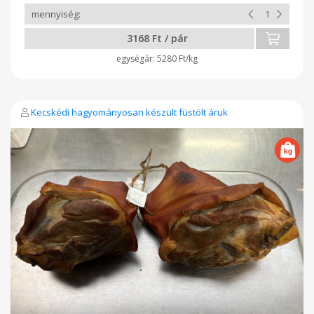
3168 Ft / pár
5280 Ft/kg
Kecskédi hagyományosan készült füstölt áruk