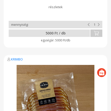
megvásárolható (5.000,-/db) Megajándékozott bármilyen
árura felhasználhatja korlátlan ideig.
5000 Ft / db
5000 Ft/db
KRIMBO