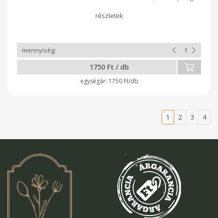
szaftos és omlós marad. Ideális választás grillezéshez vagy
egy kiadós családi vacsorához.
1750 Ft / db
1750 Ft/db
1
2
3
4