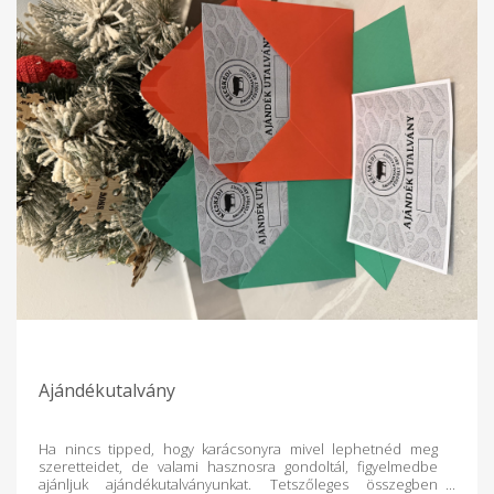
Ajándékutalvány
Ha nincs tipped, hogy karácsonyra mivel lephetnéd meg
szeretteidet, de valami hasznosra gondoltál, figyelmedbe
ajánljuk ajándékutalványunkat. Tetszőleges összegben