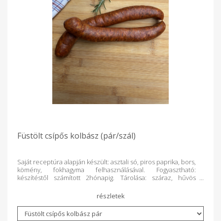
Füstölt csípős kolbász (pár/szál)
Saját receptúra alapján készült: asztali só, piros paprika, bors,
kömény, fokhagyma felhasználásával. Fogyasztható:
készítéstől számított 2hónapig. Tárolása: száraz, hűvös
helyen. Súlykorrekció történik a termék lemérését követően.