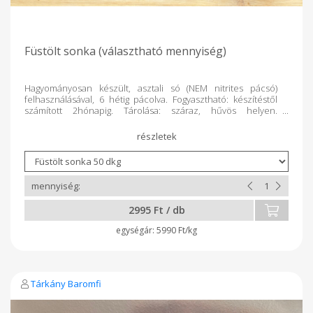
Füstölt sonka (választható mennyiség)
Hagyományosan készült, asztali só (NEM nitrites pácsó)
felhasználásával, 6 hétig pácolva. Fogyasztható: készítéstől
számított 2hónapig. Tárolása: száraz, hűvös helyen.
Súlykorrekció történik a termék lemérését követően.
2995 Ft / db
5990 Ft/kg
Tárkány Baromfi