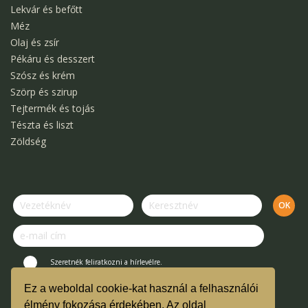
Lekvár és befőtt
Méz
Olaj és zsír
Pékáru és desszert
Szósz és krém
Szörp és szirup
Tejtermék és tojás
Tészta és liszt
Zöldség
Szeretnék feliratkozni a hírlevélre.
Ez a weboldal cookie-kat használ a felhasználói
© Kertek Íze Bevásárló Közösség.
élmény fokozása érdekében. Az oldal