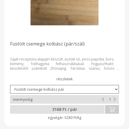
Füstölt csemege kolbász (pár/szál)
Saját receptúra alapján készült: asztali só, piros paprika, bors,
kömény, fokhagyma felhasználásával. Fogyasztható:
készítéstől számított 2hónapig. Tárolása: száraz, hűvös
helyen. Súlykorrekció történik a termék lemérését követően.
3168 Ft / pár
5280 Ft/kg