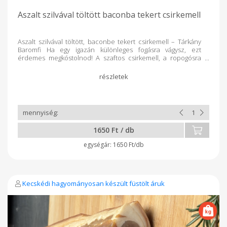
Aszalt szilvával töltött baconba tekert csirkemell
Aszalt szilvával töltött, baconbe tekert csirkemell – Tárkány
Baromfi Ha egy igazán különleges fogásra vágysz, ezt
érdemes megkóstolnod! A szaftos csirkemell, a ropogósra
sült bacon és az édes aszalt szilva tökéletes harmóniát alkot.
Gyorsan elkészíthető, mégis olyan, mintha egy étteremben
rendelted volna. Friss salátával, párolt rizzsel vagy
burgonyával is kiváló választás ebédre vagy vacsorára. kb.
300g
1650 Ft / db
1650 Ft/db
Kecskédi hagyományosan készült füstölt áruk