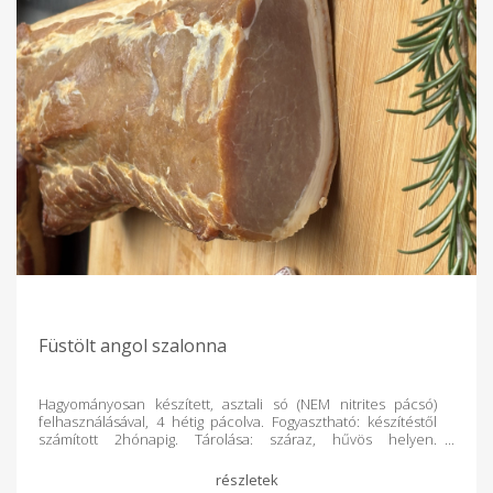
Füstölt angol szalonna
Hagyományosan készített, asztali só (NEM nitrites pácsó)
felhasználásával, 4 hétig pácolva. Fogyasztható: készítéstől
számított 2hónapig. Tárolása: száraz, hűvös helyen.
Súlykorrekció történik a termék lemérését követően.