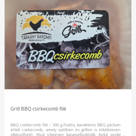
Grill BBQ csirkecomb filé
BBQ csirkecomb filé – 500 g Füstös, karakteres BBQ pácban
érlelt csirkecomb, amely sütőben és grillen is tökéletesen
elkészíthető. Kívül ízletesen karamellizálódik, belül pedig