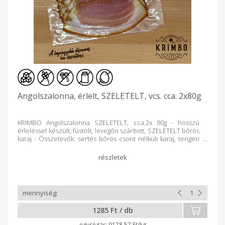
Angolszalonna, érlelt, SZELETELT, vcs. cca. 2x80g
KRIMBO Angolszalonna SZELETELT, cca.2x 80g - hosszú
érleléssel készült, füstölt, levegőn szárított, SZELETELT bőrös
karaj - Összetevők: sertés bőrös csont nélküli karaj, tengeri
só, fűszerek, ivóvíz Hozzáadott tartósítószert és
adalékanyagot nem tartalmaz! Gyártó: Meatos Húsműhely Kft.
9121 Győrszemere, Liget u.7. e-mail: meatos.food@gmail.com
web: www.kolbaszorszag.hu Átlagos tápérték 100g
termékben* Energia: 975 kJ/ 235 kcal Zsír: 19 g, amelyből
telített zsírsav: 7,6 g Szénhidrát: 0g, amelyből cukor: 0g
Fehérje: 16 g, Só: 3,5g *A feltüntetett tápérték adatok
tájékoztató jellegűek, ingadozásuk előfordulhat. Tárolás: 0 és
1285 Ft / db
+5 °C közötti hőmérsékleten - 1 csomag szeletelt
Angolszalonna tömege: cca. 70- 120g A pontos vételár a
9178.57 Ft/kg