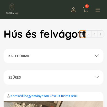
0
Hús és felvágott
1
2
3
4
KATEGÓRIÁK
SZŰRÉS
Kecskédi hagyományosan készült füstölt áruk