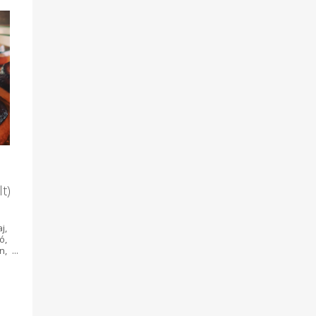
t)
j,
ó,
n,
an
nt
t,
t,
t,