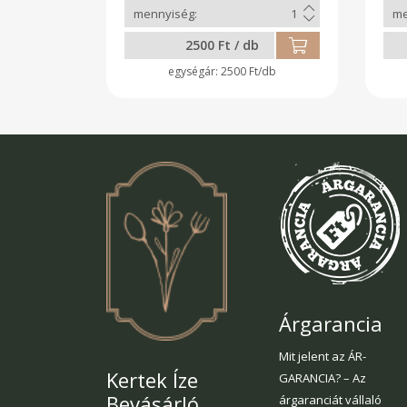
ar
tök
zöl
2500 Ft / db
tö
Has
2500 Ft/db
pa
Glu
étke
Árgarancia
Mit jelent az ÁR-
Kertek Íze
GARANCIA? – Az
Bevásárló
árgaranciát vállaló