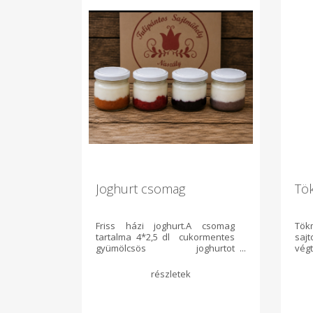
Joghurt csomag
Tö
Friss házi joghurt.A csomag
Tök
tartalma 4*2,5 dl cukormentes
saj
gyümölcsös joghurtot
vég
üvegben.Az üveg betétdíjas,ami
dará
benne van az árban.100 Ft/ db.
al
al
rec
feh