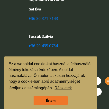
Gál Éva
+36 30 371 7143
Bacsák Szilvia
+36 20 435 0784
Ez a weboldal cookie-kat használ a felhasználói
élmény fokozása érdekében. Az oldal
használatával Ön automatikusan hozzájárul,
hogy a cookie-ban apró adatmennyiséget
tároljunk a számítógépén.
Részletek
Értem
Szeretnék feliratkozni a hírlevélre.