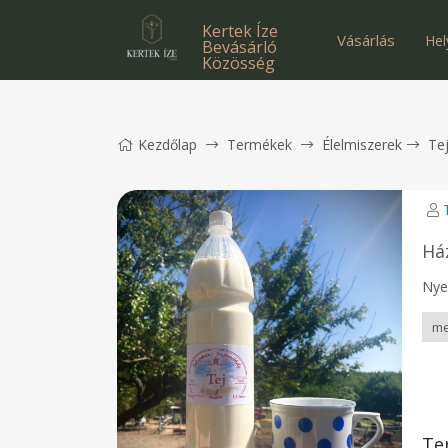
Kertek Íze
Vásárlás
Hel
Bevásárló
Közösség
Kezdőlap
Termékek
Élelmiszerek
Te
Ház
Nyer
Te