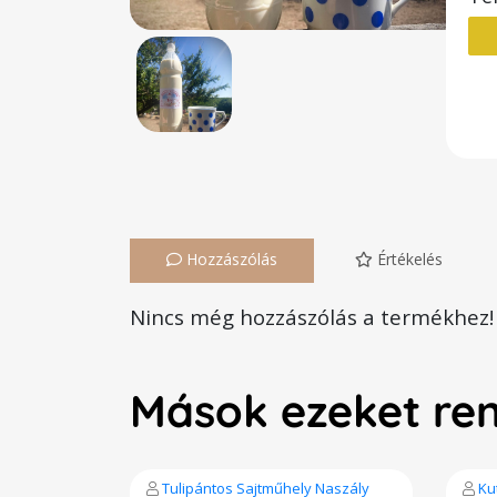
Hozzászólás
Értékelés
Nincs még hozzászólás a termékhez!
Mások ezeket re
Tulipántos Sajtműhely Naszály
Ku