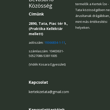
Közösség
termelők a Kertek Íze -
Tata közösségében n
Címünk
árusítanak drágábban,
mint más értékesítési
2890, Tata, Piac tér 9.,
helyeken.
(Praktika Kelléktár
mellett)
adószám:
19366834-1-11
,
számlaszám: 10403631-
50527086-53811005
(Vidék Kosara Egyesület)
Kapcsolat
kertekizetata@gmail.com
Kapcsolattartóink