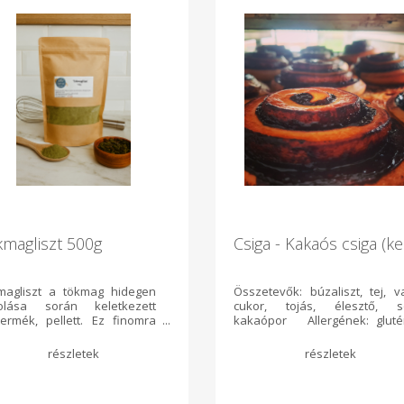
kmagliszt 500g
Csiga - Kakaós csiga (kel
magliszt a tökmag hidegen
Összetevők: búzaliszt, tej, va
tolása során keletkezett
cukor, tojás, élesztő, s
termék, pellett. Ez finomra
kakaópor Allergének: gluté
lva a tökmagliszt. Kiválóan
tojás, tej A termék oly
kalmazható sütési
üzemben készül, ahol gluté
apanyagként. Bármely
tartalmazó gabonákat, teje
eptben helyettesíthető a
tojást, szezámmago
ér liszt vele. 20-25%os
földimogyorót, dióféléke