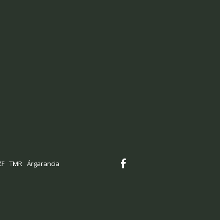
ZF
TMR
Árgarancia