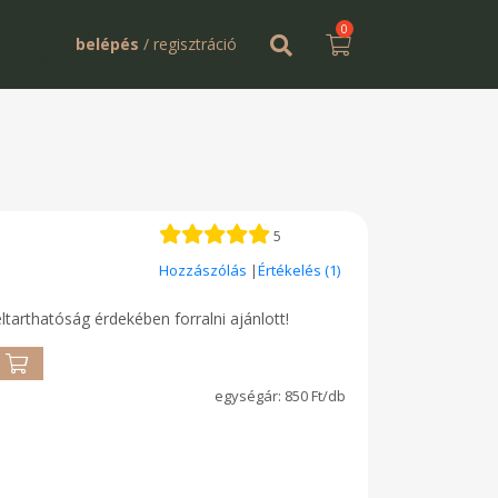
0
belépés
/ regisztráció
5
Hozzászólás
|
Értékelés (1)
eltarthatóság érdekében forralni ajánlott!
850 Ft/db