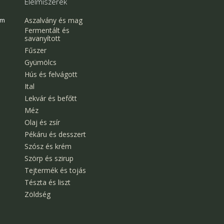
Élelmiszerek
Aszalvány és mag
em
Fermentált és
savanyított
Fűszer
Gyümölcs
Hús és felvágott
Ital
Lekvár és befőtt
Méz
Olaj és zsír
Pékáru és desszert
Szósz és krém
Szörp és szirup
Tejtermék és tojás
Tészta és liszt
Zöldség