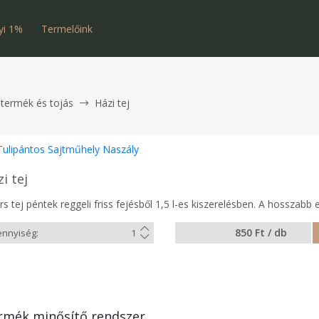
yi 1%
Termelőink
jtermék és tojás
Házi tej
Tulipántos Sajtműhely Naszály
i tej
s tej péntek reggeli friss fejésből 1,5 l-es kiszerelésben. A hosszabb 
850 Ft / db
rmék minősítő rendszer