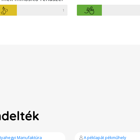
1
ndelték
tyahegyi Manufaktúra
A péklapát pékműhely