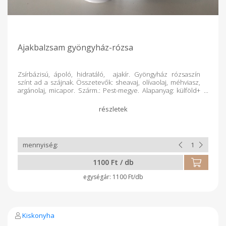
Ajakbalzsam gyöngyház-rózsa
Zsírbázisú, ápoló, hidratáló, ajakír. Gyöngyház rózsaszín
színt ad a szájnak. Összetevők: sheavaj, olívaolaj, méhviasz,
argánolaj, micapor. Szárm.: Pest-megye. Alapanyag: külföld+
magyar őstermelői term. Feldolg.:kézműv.term.
Csomagolás:műa.csavaros tégely
1100 Ft / db
1100 Ft/db
Kiskonyha