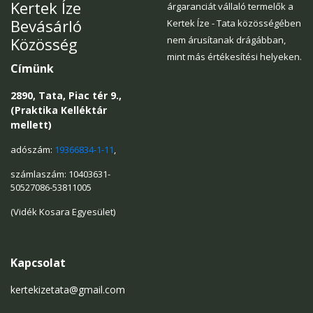
Kertek Íze
árgaranciát vállaló termelők a
Bevásárló
Kertek Íze - Tata közösségében
Közösség
nem árusítanak drágábban,
mint más értékesítési helyeken.
Címünk
2890, Tata, Piac tér 9.,
(Praktika Kelléktár
mellett)
adószám:
19366834-1-11
,
számlaszám: 10403631-
50527086-53811005
(Vidék Kosara Egyesület)
Kapcsolat
kertekizetata@gmail.com