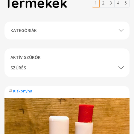
Termékek
1
2
3
4
5
KATEGÓRIÁK
AKTÍV SZŰRŐK
SZŰRÉS
Kiskonyha