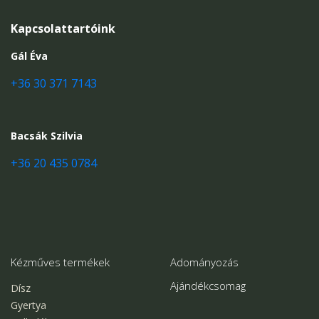
Kapcsolattartóink
Gál Éva
+36 30 371 7143
Bacsák Szilvia
+36 20 435 0784
Kézműves termékek
Adományozás
Ajándékcsomag
Dísz
Gyertya