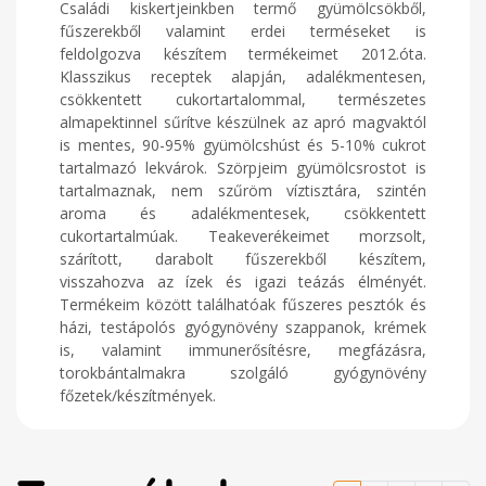
Családi kiskertjeinkben termő gyümölcsökből,
fűszerekből valamint erdei terméseket is
feldolgozva készítem termékeimet 2012.óta.
Klasszikus receptek alapján, adalékmentesen,
csökkentett cukortartalommal, természetes
almapektinnel sűrítve készülnek az apró magvaktól
is mentes, 90-95% gyümölcshúst és 5-10% cukrot
tartalmazó lekvárok. Szörpjeim gyümölcsrostot is
tartalmaznak, nem szűröm víztisztára, szintén
aroma és adalékmentesek, csökkentett
cukortartalmúak. Teakeverékeimet morzsolt,
szárított, darabolt fűszerekből készítem,
visszahozva az ízek és igazi teázás élményét.
Termékeim között találhatóak fűszeres pesztók és
házi, testápolós gyógynövény szappanok, krémek
is, valamint immunerősítésre, megfázásra,
torokbántalmakra szolgáló gyógynövény
főzetek/készítmények.