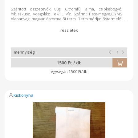
Szárított összetevők 80g: Citromfű, alma, csipkebogyó,
hibiszkusz. Adagolás: 1ek/1L víz. Szárm.: Pest-megye,GYMS
Alapanyag: magyar őstermelői term. Term.módja: őstermelői
gazd. Feldolg.: elsődleges, kézműv.term. Csomagolás:
újrahaszn.papír
1500 Ft / db
1500 Ft/db
Kiskonyha