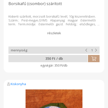
Borsikafű (csombor) szárított
Kiskerti szárított, morzsolt borsikafű levél, 10g kiszerelésben.
Szárm.: Pest-megye,GYMS Alapanyag: magyar őstermelői
term. Term.módja: őstermelői gazd. Feldolg.: elsődleges,
kézműv.term. Csomagolás: celofán
350 Ft / db
350 Ft/db
Kiskonyha