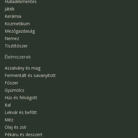
Hulladékmentes
Játék
Kerámia
Kozmetikum
Mezőgazdaság
Nemez
Tisztítószer
Élelmiszerek
Aszalvány és mag
Fermentált és savanyított
Fűszer
Gyümölcs
Hús és felvágott
Ital
Lekvár és befőtt
Méz
Olaj és zsír
Pékáru és desszert