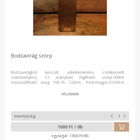
Bodzavirág szörp
Bodzavirágból készült, adalékmentes, csökkentett
cukortartalmú, 1:5 arányban higítható szörp.500ml
Visszaváltható üveg 100.-Ft. Szárm.: Pest-megye,GYSM.m
Alapanyag: magyar őstermelői term. Term.módja: vadontermő
Feldolg.: elsődleges, kézműv.term. Csomagolás: üveg,
1600 Ft / db
1600 Ft/db