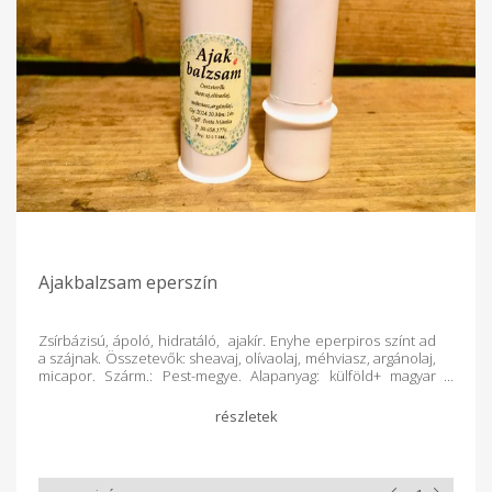
Ajakbalzsam eperszín
Zsírbázisú, ápoló, hidratáló, ajakír. Enyhe eperpiros színt ad
a szájnak. Összetevők: sheavaj, olívaolaj, méhviasz, argánolaj,
micapor. Szárm.: Pest-megye. Alapanyag: külföld+ magyar
őstermelői term. Feldolg.:kézműv.term.
Csomagolás:műa.csavaros tégely