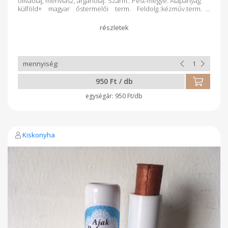
olívaolaj, méhviasz, argánolaj. Szárm.: Pest-megye. Alapanyag:
külföld+ magyar őstermelői term. Feldolg.:kézműv.term.
Csomagolás:műa.csavaros tégely
950 Ft / db
950 Ft/db
Kiskonyha