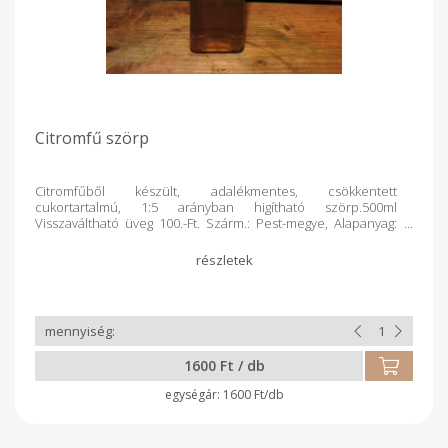
Citromfű szörp
Citromfűből készült, adalékmentes, csökkentett
cukortartalmú, 1:5 arányban higítható szörp.500ml
Visszaváltható üveg 100.-Ft. Szárm.: Pest-megye, Alapanyag:
magyar őstermelői term. Term.módja: őstermelői gazd.
Feldolg.: elsődleges, kézműv.term. Csomagolás: üveg,
1600 Ft / db
1600 Ft/db