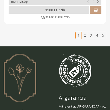
1500 Ft / db
1500 Ft/db
1
2
3
4
5
Árgarancia
Mit jelent az ÁR-GARANCIA? – Az