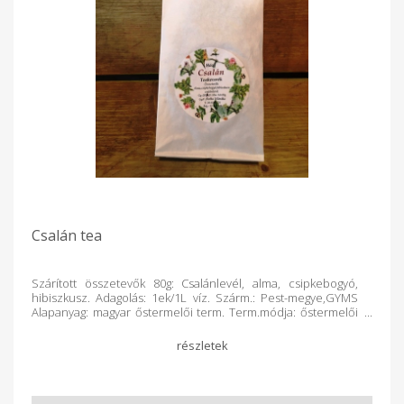
Csalán tea
Szárított összetevők 80g: Csalánlevél, alma, csipkebogyó,
hibiszkusz. Adagolás: 1ek/1L víz. Szárm.: Pest-megye,GYMS
Alapanyag: magyar őstermelői term. Term.módja: őstermelői
gazd. Feldolg.: elsődleges, kézműv.term. Csomagolás:
újrahaszn.papír