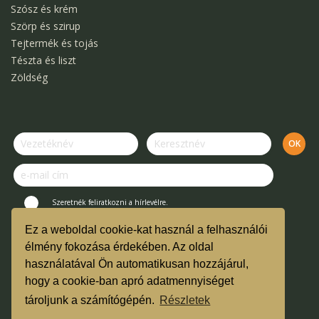
Szósz és krém
Szörp és szirup
Tejtermék és tojás
Tészta és liszt
Zöldség
Szeretnék feliratkozni a hírlevélre.
Ez a weboldal cookie-kat használ a felhasználói
© Kertek Íze Bevásárló Közösség.
élmény fokozása érdekében. Az oldal
használatával Ön automatikusan hozzájárul,
Vásárlási útmutató és ÁSZF
hogy a cookie-ban apró adatmennyiséget
TMR
tároljunk a számítógépén.
Részletek