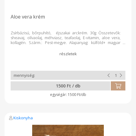
Aloe vera krém
Zsírbázisú, bőrpuhító, éjszakai arckrém. 30g Összetevők:
sheavaj, olívaolaj, méhviasz, teafaolaj, E-vitamin, aloe vera,
kollagén. Szárm.: Pest-megye. Alapanyag: külföld+ magyar
őstermelői term. Feldolg.:kézműv.term.
Csomagolás:műa.doboz
1500 Ft / db
1500 Ft/db
Kiskonyha