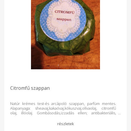
Citromfű szappan
Natúr krémes test-és arcápoló szappan, parfüm mentes.
Alapanyaga: sheavaj,kakaóvaj,kókuszvaj,olívaolaj, citromfű
olaj, illóolaj. Gombásodás,izzadás ellen; antibakteriális,
élénkít;zsíros pattanásos bőrre.