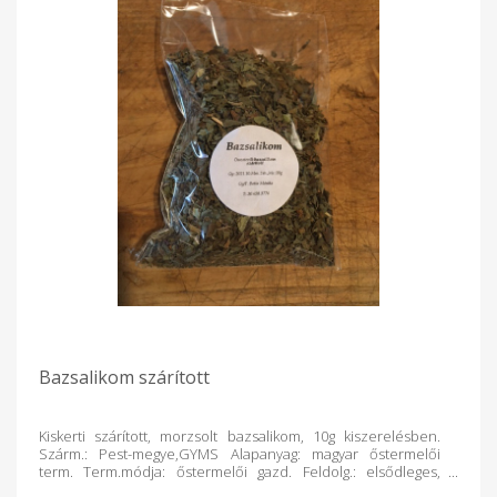
Bazsalikom szárított
Kiskerti szárított, morzsolt bazsalikom, 10g kiszerelésben.
Szárm.: Pest-megye,GYMS Alapanyag: magyar őstermelői
term. Term.módja: őstermelői gazd. Feldolg.: elsődleges,
kézműv.term. Csomagolás: celofán