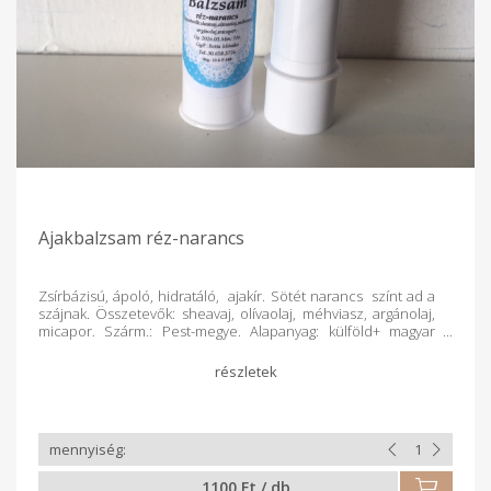
Ajakbalzsam réz-narancs
Zsírbázisú, ápoló, hidratáló, ajakír. Sötét narancs színt ad a
szájnak. Összetevők: sheavaj, olívaolaj, méhviasz, argánolaj,
micapor. Szárm.: Pest-megye. Alapanyag: külföld+ magyar
őstermelői term. Feldolg.:kézműv.term.
Csomagolás:műa.csavaros tégely
1100 Ft / db