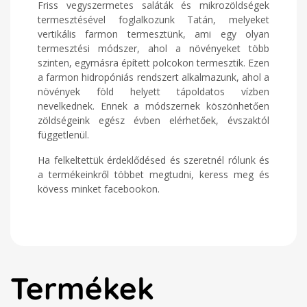
Friss vegyszermetes saláták és mikrozöldségek
termesztésével foglalkozunk Tatán, melyeket
vertikális farmon termesztünk, ami egy olyan
termesztési módszer, ahol a növényeket több
szinten, egymásra épített polcokon termesztik. Ezen
a farmon hidropóniás rendszert alkalmazunk, ahol a
növények föld helyett tápoldatos vízben
nevelkednek. Ennek a módszernek köszönhetően
zöldségeink egész évben elérhetőek, évszaktól
függetlenül.
Ha felkeltettük érdeklődésed és szeretnél rólunk és
a termékeinkről többet megtudni, keress meg és
kövess minket facebookon.
Termékek