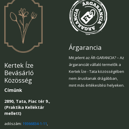
Árgarancia
Mit jelent az ÁR-GARANCIA? – Az
Kertek Íze
árgaranciát vállaló termelők a
Bevásárló
Kertek Íze - Tata közösségében
Közösség
nem árusítanak drágábban,
mint más értékesítési helyeken.
Címünk
2890, Tata, Piac tér 9.,
(Praktika Kelléktár
mellett)
adószám:
19366834-1-11
,