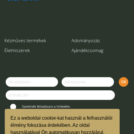
Kézműves termékek
Adományozás
Élelmiszerek
Ajándékcsomag
Szeretnék feliratkozni a hírlevélre.
Ez a weboldal cookie-kat használ a felhasználói
© Kertek Íze Bevásárló Közösség.
élmény fokozása érdekében. Az oldal
használatával Ön automatikusan hozzájárul,
Vásárlási útmutató és ÁSZF