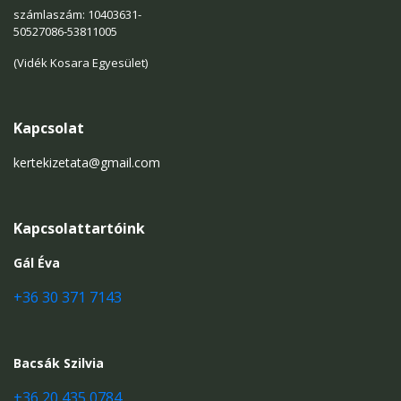
számlaszám: 10403631-
50527086-53811005
(Vidék Kosara Egyesület)
Kapcsolat
kertekizetata@gmail.com
Kapcsolattartóink
Gál Éva
+36 30 371 7143
Bacsák Szilvia
+36 20 435 0784