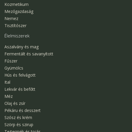
Kozmetikum
Mezőgazdaság
Nemez
Tisztítószer
Élelmiszerek
Aszalvány és mag
Fermentált és savanyított
Fűszer
Gyümölcs
Hús és felvágott
Ital
Lekvár és befőtt
Méz
Olaj és zsír
Pékáru és desszert
Szósz és krém
Szörp és szirup
Tejtermék és tojás