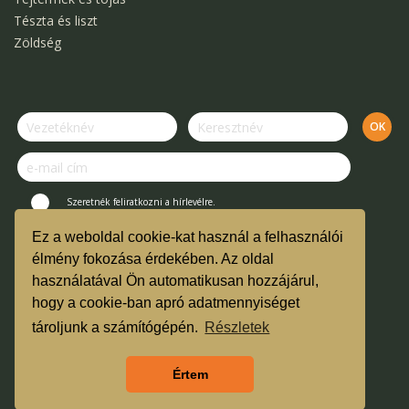
Tészta és liszt
Zöldség
Szeretnék feliratkozni a hírlevélre.
Ez a weboldal cookie-kat használ a felhasználói
© Kertek Íze Bevásárló Közösség.
élmény fokozása érdekében. Az oldal
használatával Ön automatikusan hozzájárul,
Vásárlási útmutató és ÁSZF
hogy a cookie-ban apró adatmennyiséget
TMR
tároljunk a számítógépén.
Részletek
Árgarancia
Értem