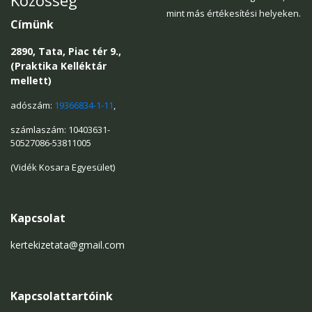
Közösség
mint más értékesítési helyeken.
Címünk
2890, Tata, Piac tér 9.,
(Praktika Kelléktár
mellett)
adószám:
19366834-1-11
,
számlaszám: 10403631-
50527086-53811005
(Vidék Kosara Egyesület)
Kapcsolat
kertekizetata@gmail.com
Kapcsolattartóink