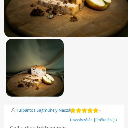
Tulipántos Sajtműhely Naszály
5
Hozzászólás
|
Értékelés (1)
Chilis-diós-fokhagymás