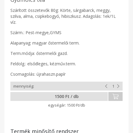
Szárított összetevők 80g: Körte, sárgabarck, meggy,
szilva, alma, csipkebogyó, hibiszkusz. Adagolás: 1ek/1L
víz.
Szárm.: Pest-megye,GYMS
Alapanyag: magyar őstermelői term.
Term.módja: őstermelői gazd.
Feldolg.: elsődleges, kézműv.term.
Csomagolás: újrahaszn.papír
1500 Ft / db
1500 Ft/db
Termék minősítő rendszer