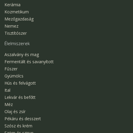
Kerámia
Kozmetikum
Mezőgazdaság
Nemez
Tisztítószer
Élelmiszerek
Aszalvány és mag
Fermentált és savanyított
Fűszer
Gyümölcs
Hús és felvágott
Ital
Lekvár és befőtt
Méz
Olaj és zsír
Pékáru és desszert
Szósz és krém
Szörp és szirup