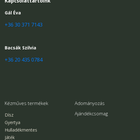
Kapcsolattartóink
Gál Éva
+36 30 371 7143
Bacsák Szilvia
+36 20 435 0784
Kézműves termékek
Adományozás
Ajándékcsomag
Dísz
Gyertya
Hulladékmentes
Játék