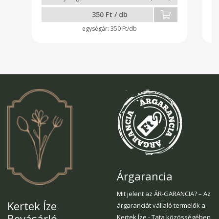
350 Ft / db
350 Ft/db
Árgarancia
Mit jelent az ÁR-GARANCIA? – Az
Kertek Íze
árgaranciát vállaló termelők a
Bevásárló
Kertek Íze - Tata közösségében