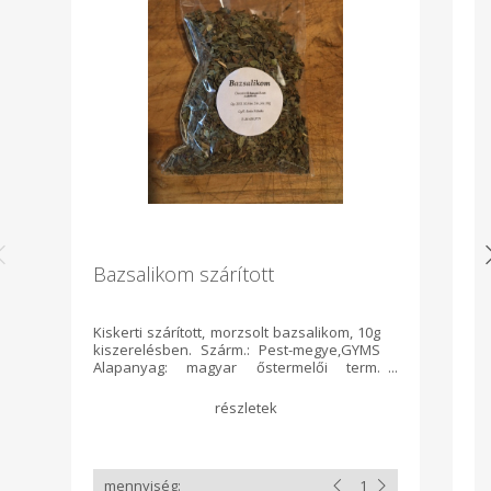
Bazsalikom szárított
Há
Kiskerti szárított, morzsolt bazsalikom, 10g
Ny
kiszerelésben. Szárm.: Pest-megye,GYMS
e
Alapanyag: magyar őstermelői term.
el
Term.módja: őstermelői gazd. Feldolg.:
elsődleges, kézműv.term. Csomagolás:
celofán