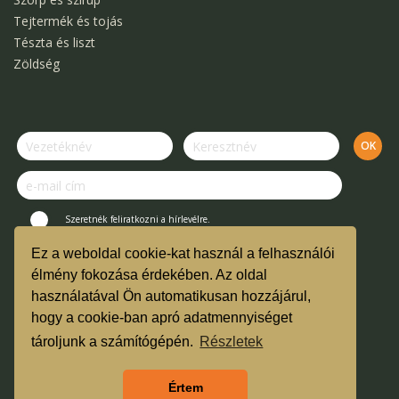
Tejtermék és tojás
Tészta és liszt
Zöldség
Szeretnék feliratkozni a hírlevélre.
Ez a weboldal cookie-kat használ a felhasználói
© Kertek Íze Bevásárló Közösség.
élmény fokozása érdekében. Az oldal
használatával Ön automatikusan hozzájárul,
Vásárlási útmutató és ÁSZF
hogy a cookie-ban apró adatmennyiséget
TMR
tároljunk a számítógépén.
Részletek
Árgarancia
Értem