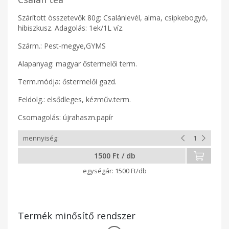
Szárított összetevők 80g: Csalánlevél, alma, csipkebogyó,
hibiszkusz. Adagolás: 1ek/1L víz.
Szárm.: Pest-megye,GYMS
Alapanyag: magyar őstermelői term.
Term.módja: őstermelői gazd.
Feldolg.: elsődleges, kézműv.term.
Csomagolás: újrahaszn.papír
1500 Ft / db
1500 Ft/db
Termék minősítő rendszer