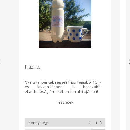
Házi tej
K
e
Nyers tej péntek reggeli friss fejésből 1,5 l-
Ké
es kiszerelésben. A hosszabb
ol
eltarthatóság érdekében forralni ajánlott!
Ös
ga
A 
bi
az
e
ro
hó
ha