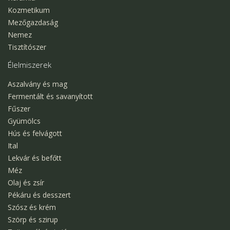
Kozmetikum
Mezőgazdaság
Nemez
Tisztítószer
Élelmiszerek
Aszalvány és mag
Fermentált és savanyított
Fűszer
Gyümölcs
Hús és felvágott
Ital
Lekvár és befőtt
Méz
Olaj és zsír
Pékáru és desszert
Szósz és krém
Szörp és szirup