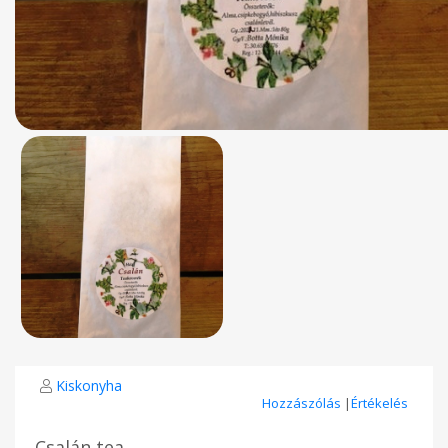
Kiskonyha
Hozzászólás
|
Értékelés
Csalán tea