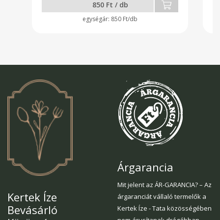
850 Ft / db
v
pá
850 Ft/db
té
te
sz
Árgarancia
Mit jelent az ÁR-GARANCIA? – Az
Kertek Íze
árgaranciát vállaló termelők a
Bevásárló
Kertek Íze - Tata közösségében
nem árusítanak drágábban,