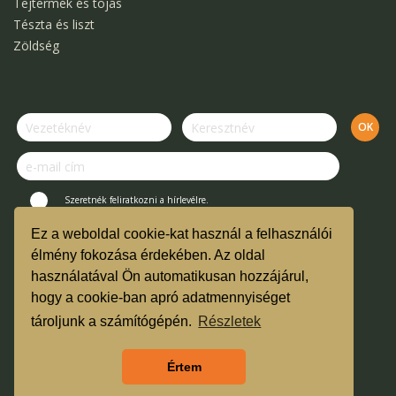
Tejtermék és tojás
Tészta és liszt
Zöldség
Szeretnék feliratkozni a hírlevélre.
Ez a weboldal cookie-kat használ a felhasználói
© Kertek Íze Bevásárló Közösség.
élmény fokozása érdekében. Az oldal
használatával Ön automatikusan hozzájárul,
Vásárlási útmutató és ÁSZF
hogy a cookie-ban apró adatmennyiséget
TMR
tároljunk a számítógépén.
Részletek
Árgarancia
Értem