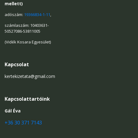
mellett)
adószám:
19366834-1-11
,
számlaszám: 10403631-
50527086-53811005
(Vidék Kosara Egyesület)
Kapcsolat
kertekizetata@gmail.com
Kapcsolattartóink
Gál Éva
+36 30 371 7143