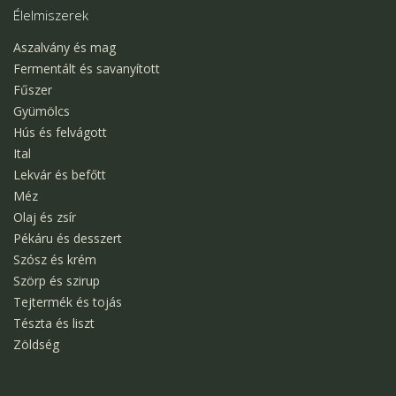
Élelmiszerek
Aszalvány és mag
Fermentált és savanyított
Fűszer
Gyümölcs
Hús és felvágott
Ital
Lekvár és befőtt
Méz
Olaj és zsír
Pékáru és desszert
Szósz és krém
Szörp és szirup
Tejtermék és tojás
Tészta és liszt
Zöldség