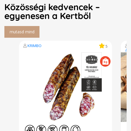
Közösségi kedvencek –
egyenesen a Kertből
KRIMBO
5
ár