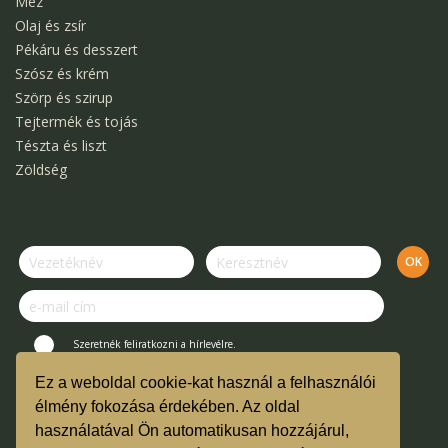
Méz
Olaj és zsír
Pékáru és desszert
Szósz és krém
Szörp és szirup
Tejtermék és tojás
Tészta és liszt
Zöldség
Szeretnék feliratkozni a hírlevélre.
Ez a weboldal cookie-kat használ a felhasználói
© Kertek Íze Bevásárló Közösség.
élmény fokozása érdekében. Az oldal
használatával Ön automatikusan hozzájárul,
Vásárlási útmutató és ÁSZF