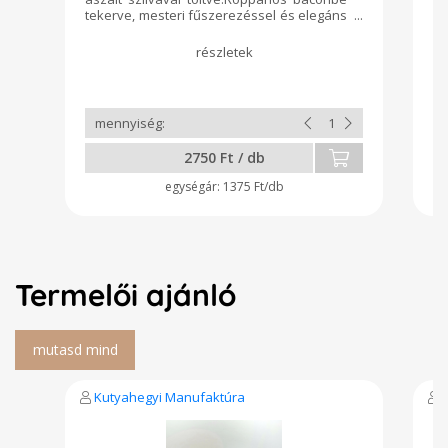
tekerve, mesteri fűszerezéssel és elegáns
rózsa formában. 0,4 kg tiszta, prémium
kulináris élvezet minden egyes dobozban.
Válaszd a különlegességet: 2 db grillrózsa,
ami az asztal dísze lesz!
2750 Ft / db
1375 Ft/db
Termelői ajánló
Kutyahegyi Manufaktúra