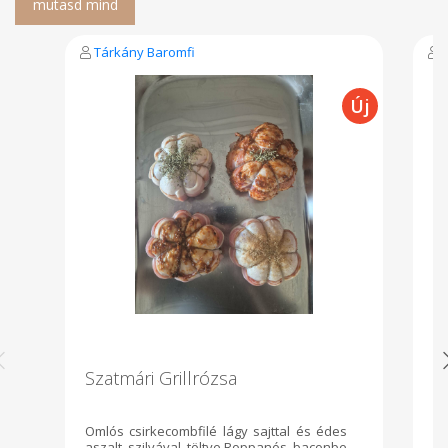
Tárkány Baromfi
Szatmári Grillrózsa
V
Omlós csirkecombfilé lágy sajttal és édes
Sz
aszalt szilvával töltve.Roppanós baconbe