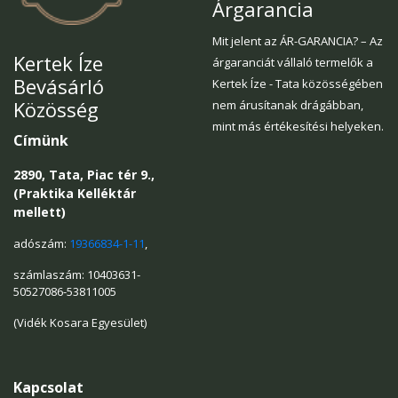
Árgarancia
Mit jelent az ÁR-GARANCIA? – Az
Kertek Íze
árgaranciát vállaló termelők a
Bevásárló
Kertek Íze - Tata közösségében
Közösség
nem árusítanak drágábban,
mint más értékesítési helyeken.
Címünk
2890, Tata, Piac tér 9.,
(Praktika Kelléktár
mellett)
adószám:
19366834-1-11
,
számlaszám: 10403631-
50527086-53811005
(Vidék Kosara Egyesület)
Kapcsolat